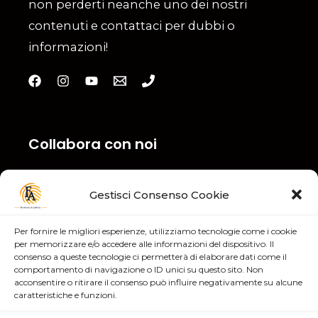
non perderti neanche uno dei nostri
contenuti e contattaci per dubbi o
informazioni!
Collabora con noi
Compila il nostro Modulo ed inviaci la tua
Gestisci Consenso Cookie
candidatura! Clicca qui
Per fornire le migliori esperienze, utilizziamo tecnologie come i cookie
per memorizzare e/o accedere alle informazioni del dispositivo. Il
consenso a queste tecnologie ci permetterà di elaborare dati come il
Sfoglia i corsi
comportamento di navigazione o ID unici su questo sito. Non
acconsentire o ritirare il consenso può influire negativamente su alcune
caratteristiche e funzioni.
Corsi