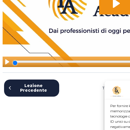
Lezione
Torna a Corso
Precedente
Per fornire 
memorizzare 
tecnologie 
ID unici su 
negativamen